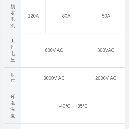
额
定
120A
80A
50A
电
流
工
作
600V AC
300VAC
电
压
耐
3000V AC
2
000V AC
压
环
境
-40℃ ~ +85℃
温
度