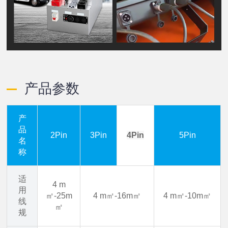
产品参数
产
品
2Pin
3Pin
4Pin
5Pin
名
称
适
4 m
用
㎡-25
m
4 m㎡-16
m㎡
4 m㎡-10
m㎡
线
㎡
规