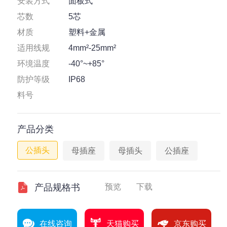
安装方式
面板式
芯数
5芯
材质
塑料+金属
适用线规
4mm²-25mm²
环境温度
-40°~+85°
防护等级
IP68
料号
产品分类
公插头
母插座
母插头
公插座
产品规格书
预览
下载
在线咨询
天猫购买
京东购买