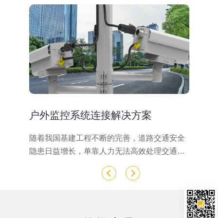
户外监控系统连接解决方案
要
随着我国基建工程不断的完善，道路交通安全
巡
泛
隐患日益增长，单靠人力无法高效处理交通安
领
更
全问题。所以，相关部门引进道路监控系统，
的
对
能高效、快速、准确抓取录像，大大减轻人力
好
、
的消耗。道路监控系统能24小时全天候红外夜
人
直
视高清晰度摄像同时在范围较大的区域、车流
恶
业
密集的道路，都能实施大范围监控，所有摄像
是