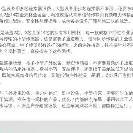
：小型设备用多芯连接器浪费，大型设备用少芯连接器不够用，还要东
现2至14芯全规格全覆盖，精准覆盖从简单信号传输到复杂电力传输
兼顾适配性、安全性与便捷性，成为各类设备厂商与施工队的优选。
就是涵盖2芯、3芯直至14芯的所有常用规格，每一款规格都经过专业
号传输的小型传感器，还是需要多通道电力、信号同步传输的工业设
的核心痛点。电子师傅都有这样的经验，之前选连接器，往往要针对不
的全规格覆盖，直接省去了这些困扰。
轻量连接场景。很多小型户外设备、精密传感器，不需要复杂的多通
一规格的防水连接器，身材小巧、安装便捷，还延续了高绝缘低升温
水泵，既能实现精准信号传输，又能抵御户外潮湿、暴晒，某灯具厂家批
。
业与户外常规设备。像户外路灯、监控设备、小型机床，需要同时传
过于繁琐。惟兴这一规格的产品，优化了内部触点布局，采用镀金工
防水等级，不管是户外雨雪场景，还是车间潮湿环境，都能稳定运行，