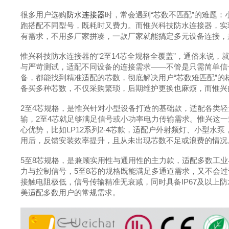
很多用户选购
防水连接器
时，常会遇到“芯数不匹配”的难题
跑搭配不同型号，既耗时又费力。而惟兴科技防水连接器，实
有需求，不用多厂家拼凑，一款厂家就能搞定多元设备连接，
惟兴科技防水连接器的“2至14芯全规格全覆盖”，通俗来说，
与严苛测试，适配不同设备的连接需求——不管是只需简单信
备，都能找到精准适配的芯数，彻底解决用户“芯数难匹配”
备买多种芯数，不仅采购繁琐，后期维护更换也麻烦，而惟兴
2至4芯规格，是惟兴针对小型设备打造的基础款，适配各类
输，2至4芯就足够满足信号或小功率电力传输需求。惟兴这
心优势，比如LP12系列2-4芯款，适配户外射频灯、小型
用后，反馈安装效率提升，且从未出现芯数不足或浪费的情况
5至8芯规格，是兼顾实用性与通用性的主力款，适配多数工
力与控制信号，5至8芯的规格既能满足多通道需求，又不会
接触电阻极低，信号传输精准无衰减，同时具备IP67及以上
美适配多数用户的常规需求。