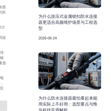
奔西
的所
为什么按压式金属锁扣防水连接
器更适合高频维护场景与工程选
设计
型
同设
2026-06-24
道传
的核
量选
输电
艺，
完
为什么防水连接器最怕看起来能
用实际上不好用：选型要点与惟
兴科技应用解析