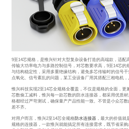
9至14芯规格，是惟兴针对大型复杂设备打造的高端款，适
传输大功率电力与多路控制信号，对芯数要求高，9至14芯
与结构稳定性，采用多重绝缘结构，避免多芯传输时的信号干
点氧化、信号紊乱的问题，某工业设备厂用其搭配三相电机，
惟兴科技实现2至14芯全规格全覆盖，不仅是规格的全面，
芯数偷工减料，惟兴每一款芯数的防水连接器，都采用优质材
格都经过严苛测试，确保量产产品性能一致。不管是小众芯数
差不齐。
对用户而言，惟兴2至14芯全规格
防水连接器
，最大的价值就
规格的连接器，一款惟兴就能搞定所有连接需求，既节省采购