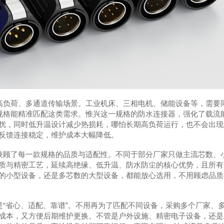
配高负荷、多通道传输场景。工业机床、三相电机、储能设备等，需要
的规格能精准匹配这类需求。惟兴这一规格的防水连接器，强化了载流
扰，同时低升温设计减少热损耗，哪怕长期高负荷运行，也不会出现
反馈连接稳定，维护成本大幅降低。
更兼顾了每一款规格的品质与适配性。不同于部分厂家只做主流芯数、
质与精密工艺，延续高绝缘、低升温、防水防尘的核心优势，且所有
的小型设备，还是多芯数的大型设备，都能放心选用，不用顾虑品质
是“省心、适配、靠谱”。不用再为了匹配不同设备，采购多个厂家、
成本，又方便后期维护更换。不管是户外设施、精密电子设备，还是