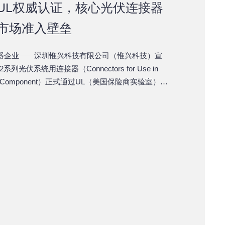
UL权威认证，核心光伏连接器
市场准入壁垒
器企业——深圳惟兴科技有限公司（惟兴科技）宣
光伏系统用连接器（Connectors for Use in
tems - Component）正式通过UL（美国保险商实验室）权
ized Component资质，证书编号为UL-US-
6500-20251230，认证依据UL 6703:2014-08-
订版）标准，证