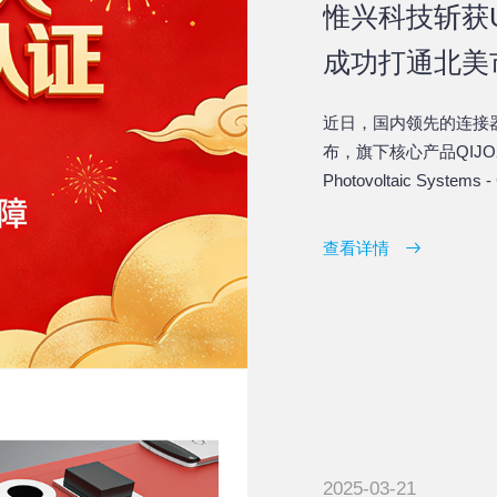
惟兴科技斩获
成功打通北美
近日，国内领先的连接
布，旗下核心产品QIJO2系列
Photovoltaic Sys
威认证，获得UL Recogn
2599152-0，报告编号E54
查看详情
28（2024-06-25修
2025-03-21