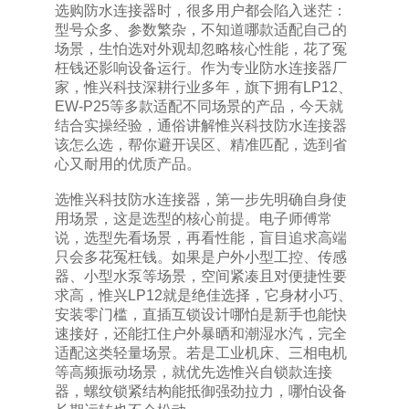
选购防水连接器时，很多用户都会陷入迷茫：
型号众多、参数繁杂，不知道哪款适配自己的
场景，生怕选对外观却忽略核心性能，花了冤
枉钱还影响设备运行。作为专业防水连接器厂
家，惟兴科技深耕行业多年，旗下拥有LP12、
EW-P25等多款适配不同场景的产品，今天就
结合实操经验，通俗讲解惟兴科技防水连接器
该怎么选，帮你避开误区、精准匹配，选到省
心又耐用的优质产品。
选惟兴科技防水连接器，第一步先明确自身使
用场景，这是选型的核心前提。电子师傅常
说，选型先看场景，再看性能，盲目追求高端
只会多花冤枉钱。如果是户外小型工控、传感
器、小型水泵等场景，空间紧凑且对便捷性要
求高，惟兴LP12就是绝佳选择，它身材小巧、
安装零门槛，直插互锁设计哪怕是新手也能快
速接好，还能扛住户外暴晒和潮湿水汽，完全
适配这类轻量场景。若是工业机床、三相电机
等高频振动场景，就优先选惟兴自锁款连接
器，螺纹锁紧结构能抵御强劲拉力，哪怕设备