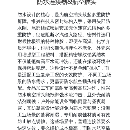
防水设计的核心，是为航空插头筑起多重防护
屏障。惟兴科技从密封结构入手，采用头部防
水圈、尾部线缆密封套加壳体迷宫式结构的多
重防护，彻底阻断水汽侵入路径。密封件选用
耐候性极强的特种橡胶，即便在高温、化学介
质环境中，也能长期保持弹性不老化；外壳采
用增强型工程塑料，搭配精密螺纹锁紧结构，
不仅能抵御高压水流冲洗，还能在振动环境中
保持密封稳定。这种设计不是单纯“挡水”，而
是适配工业复杂工况的长效防护。 不同工业场
景的防水需求，更需要防水航空插头精准适
配。食品加工车间需耐受高频高压冲洗，惟兴
防水航空插头能抵御强水流冲击，且外壳耐清
洁剂腐蚀；户外储能设备面临雨雪与昼夜凝
露，其防凝露设计能避免内部水汽积聚；沿海
工业场景的盐雾潮湿，专用耐腐蚀材质可有效
防止触点锈蚀。这些场景中，普通连接器要么
快速失效，要么维护成本极高，而防水航空插