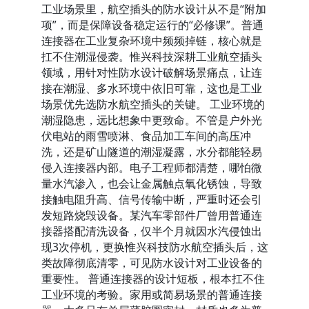
工业场景里，航空插头的防水设计从不是“附加
项”，而是保障设备稳定运行的“必修课”。普通
连接器在工业复杂环境中频频掉链，核心就是
扛不住潮湿侵袭。惟兴科技深耕工业航空插头
领域，用针对性防水设计破解场景痛点，让连
接在潮湿、多水环境中依旧可靠，这也是工业
场景优先选防水航空插头的关键。 工业环境的
潮湿隐患，远比想象中更致命。不管是户外光
伏电站的雨雪喷淋、食品加工车间的高压冲
洗，还是矿山隧道的潮湿凝露，水分都能轻易
侵入连接器内部。电子工程师都清楚，哪怕微
量水汽渗入，也会让金属触点氧化锈蚀，导致
接触电阻升高、信号传输中断，严重时还会引
发短路烧毁设备。某汽车零部件厂曾用普通连
接器搭配清洗设备，仅半个月就因水汽侵蚀出
现3次停机，更换惟兴科技防水航空插头后，这
类故障彻底清零，可见防水设计对工业设备的
重要性。 普通连接器的设计短板，根本扛不住
工业环境的考验。家用或简易场景的普通连接