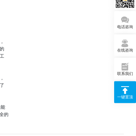
电话咨询
，
的
在线咨询
工
联系我们
，
了
一键置顶
性能
全的