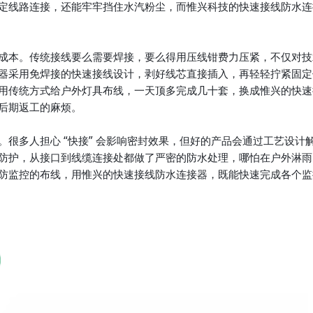
定线路连接，还能牢牢挡住水汽粉尘，而惟兴科技的快速接线防水连
成本。传统接线要么需要焊接，要么得用压线钳费力压紧，不仅对技
器采用免焊接的快速接线设计，剥好线芯直接插入，再轻轻拧紧固定
用传统方式给户外灯具布线，一天顶多完成几十套，换成惟兴的快速
后期返工的麻烦。
很多人担心 “快接” 会影响密封效果，但好的产品会通过工艺设计
防护，从接口到线缆连接处都做了严密的防水处理，哪怕在户外淋雨
防监控的布线，用惟兴的快速接线防水连接器，既能快速完成各个监