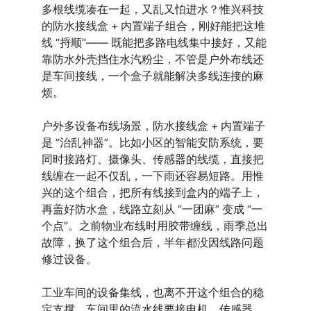
多根线缆凑在一起，又乱又怕进水？惟兴科技
的防水接线盒 + 内置端子组合，刚好能把这堆
线 “捋顺”—— 既能把多路电线集中接好，又能
靠防水外壳挡住水汽粉尘，不管是户外布线还
是车间接线，一个盒子就能解决多线连接的麻
烦。
户外多设备布线场景，防水接线盒 + 内置端子
是 “治乱神器”。比如小区的智能安防系统，要
同时接路灯、摄像头、传感器的线缆，直接把
线缠在一起不仅乱，一下雨还容易短路。用惟
兴的这个组合，把所有线接到盒内的端子上，
再盖好防水盒，线路立刻从 “一团麻” 变成 “一
个点”。之前物业布线时用胶带缠线，雨季总出
故障，换了这个组合后，半年都没因线路问题
修过设备。
工业车间的设备集线，也离不开这个组合的稳
定支撑。车间里的流水线要接电机、传感器、