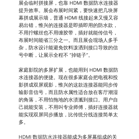
展会临时拼接屏，也靠 HDMI 数据防水连接器
提升效率。展会布展时间紧，要快速把几块屏
幕拼成展示墙，普通 HDMI 线接起来又慢又容
易出错，惟兴的连接器是即插即用的防水款，
不用拧螺丝也不用缠胶带，插好就能传信号，
布展时间能省三分之一。而且展会现场人多手
杂，防水设计能避免饮料泼洒到接口导致的信
号中断，让展示全程不 “掉链子”。
家庭影院的多屏扩展，也能用到 HDMI 数据防
水连接器的便捷。现在很多家庭会把电视和投
影拼成双屏观影，惟兴的这款连接器能同步传
输影音信号，而且防水属性适合放在客厅潮湿
的角落，不用怕拖地的水渍溅到接口。用户自
己就能安装，不用叫专业师傅，插好连接器就
能实现双屏同步播放，比传统分线连接简单太
多。
HDMI 数据防水连接器
能成为多屏幕组成的关