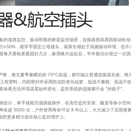
集的道路监控、振动明显的桥梁监控场景，连接器很容易因振动松动
力≥50N，能牢牢固定公母接头，就算长期处于高频振动环境，也不
器每月要检查紧固好几次，换用惟兴这款后，半年都没出现过一次因
严寒，南方夏季暴晒后的 70℃高温，都可能让普通连接器失效。惟
高低温工程塑料，内部密封件采用防冻防老化硅胶，低温不脆裂、高温不
味着无论环境温度如何变化，监控系统的连接都不会 “掉链子”。
插设计，单手就能完成插拔操作，在高空监控安装、隧道等狭小空间
超 5000 次，户外使用寿命可达 8 年以上，大大减少了后期更
，能把更多精力放在核心监控维护上。
惟兴
防水连接器
用稳传输、强防护、抗振动、宽温适配的综合实力，