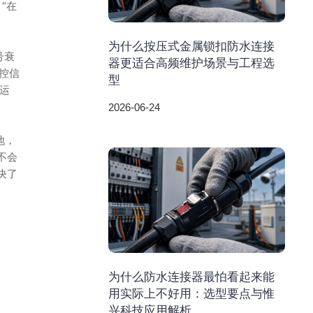
“在
为什么按压式金属锁扣防水连接
号衰
器更适合高频维护场景与工程选
控信
型
运
2026-06-24
地，
不会
决了
为什么防水连接器最怕看起来能
用实际上不好用：选型要点与惟
兴科技应用解析