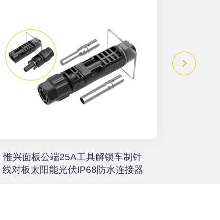
惟兴面板公端25A工具解锁车制针
惟兴螺柱
线对板太阳能光伏IP68防水连接器