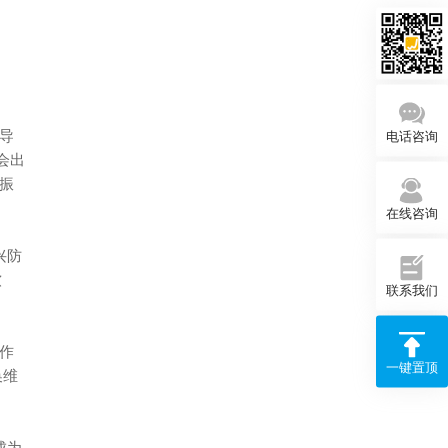
导
电话咨询
会出
振
在线咨询
兴防
软
联系我们
作
一键置顶
换维
成为