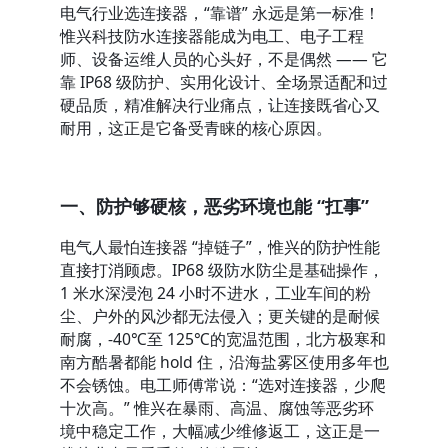
电气行业选连接器，“靠谱” 永远是第一标准！
惟兴科技防水连接器能成为电工、电子工程
师、设备运维人员的心头好，不是偶然 —— 它
靠 IP68 级防护、实用化设计、全场景适配和过
硬品质，精准解决行业痛点，让连接既省心又
耐用，这正是它备受青睐的核心原因。
一、防护够硬核，恶劣环境也能 “扛事”
电气人最怕连接器 “掉链子”，惟兴的防护性能
直接打消顾虑。IP68 级防水防尘是基础操作，
1 米水深浸泡 24 小时不进水，工业车间的粉
尘、户外的风沙都无法侵入；更关键的是耐候
耐腐，-40℃至 125℃的宽温范围，北方极寒和
南方酷暑都能 hold 住，沿海盐雾区使用多年也
不会锈蚀。电工师傅常说：“选对连接器，少爬
十次高。” 惟兴在暴雨、高温、腐蚀等恶劣环
境中稳定工作，大幅减少维修返工，这正是一