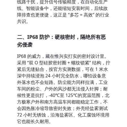
线路干扰，提升信号传输精度，在自动化生产
线、智能设备中，还能缩短安装时间，后续故
障排查也更便捷，这正是 “多芯 = 高效” 的行业
共识。
二、IP68 防护：硬核密封，隔绝所有恶
劣侵袭
IP68 的威力，藏在惟兴实打实的密封设计里。
采用 “双 O 型硅胶密封圈 + 螺纹锁紧” 结构，拧
紧后无缝贴合，按官方实测数据，可在 1 米水
深中持续浸泡 24 小时完全防水，哪怕设备意
外落水也不会短路。防尘能力同样拉满，工业
车间的粉尘、户外的风沙都无法侵入针脚；耐
候性更是抗打，-40℃至 125℃的宽温范围，北
方极寒户外和南方高温车间都能稳定工作，不
会因热胀冷缩导致密封失效；外壳经盐雾测试 
72 小时无锈蚀，沿海盐雾区、化工腐蚀环境用
它也能长久耐用。