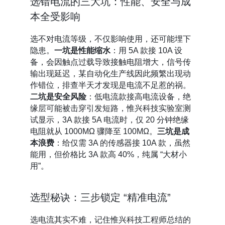
选错电流的三大坑：性能、安全与成
本全受影响
选不对电流等级，不仅影响使用，还可能埋下
隐患。
一坑是性能缩水
：用 5A 款接 10A 设
备，会因触点过载导致接触电阻增大，信号传
输出现延迟，某自动化生产线因此频繁出现动
作错位，排查半天才发现是电流不足惹的祸。
二坑是安全风险
：低电流款接高电流设备，绝
缘层可能被击穿引发短路，惟兴科技实验室测
试显示，3A 款接 5A 电流时，仅 20 分钟绝缘
电阻就从 1000MΩ 骤降至 100MΩ。
三坑是成
本浪费
：给仅需 3A 的传感器接 10A 款，虽然
能用，但价格比 3A 款高 40%，纯属 “大材小
用”。
选型秘诀：三步锁定 “精准电流”
选电流其实不难，记住惟兴科技工程师总结的