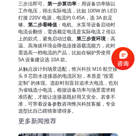
三步法即可。
第一步算功率
：用设备功率除以
工作电压，得出实际电流，比如 100W 的 LED
灯接 220V 电源，电流约 0.45A，选 3A 款足
够。
第二步看峰值
：电机、水泵等设备启动时
电流会翻倍，需选额定电流是实际电流 2 倍以
上的款式，避免启动过载。
第三步查环境
：高
温、高海拔环境会降低连接器载流能力，此时
需选高一档电流的产品，比如在锅炉旁使用，
5A 设备建议选 10A 款。
从触点设计到场景适配，
惟兴科技 M16 航空接
头
8 芯防水连接器的电流区别，本质是 “按需
定制” 的体现。选款时别盲目追求大电流，也别
为省钱选小电流，根据设备功率与场景需求精
准匹配，才能让连接器既好用又安全。若拿不
准，可带着设备参数咨询惟兴科技客服，专业
选型比自己瞎猜靠谱得多。
更多新闻推荐