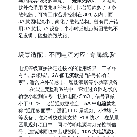
马路能容纳更多车流。
二是散热设计
：大电流
款外壳采用尼龙加纤材料，比普通款多了 3 条
散热筋，可将工作温升控制在 30℃以内，而
3A 款因电流小，简化了散热结构。曾有用户错
用 3A 款接 5A 设备，半小时后触点就因散热不
足发烫，险些烧毁线路。
场景适配：不同电流对应 “专属战场”
电流等级直接决定连接器的适用场景，三者各
有 “专属领域”。
3A 低电流款
是 “信号传输专
家”，适合户外传感器、智能家居等小功率设备
—— 在温湿度监测系统中，它通过 8 路芯线传
输微小检测信号，接触电阻≤5mΩ，信号衰减
小于 0.1%，比普通款更稳定。
5A 中电流款
堪
称 “通用多面手”，适配 LED 景观灯、小型机床
等设备，惟兴科技这款支持 IP68 防水，在某景
区景观灯项目中，同时传输电源与灯光控制信
号，连续淋雨也未出现故障。
10A 大电流款
则