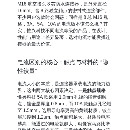
M16 航空接头 8 芯防水连接器，是外壳直径
16mm、含 8 路独立触点的密封式连接部件。
不少用户选款时会困惑：同样是 8 芯 M16 规
格，3A、5A、10A 的电流版本该怎么挑？其
实，惟兴科技不同电流等级的产品，在设计、
性能与用途上差异显著，选对电流才能发挥连
接器的最大价值。
电流区别的核心：触点与材料的 “隐
性较量”
电流大小的本质，是连接器承载电流的能力边
界，这由两大核心因素决定。
一是触点规格
：
惟兴科技 5A 款采用 1.0mm 孔径的磷青铜触
点，镀金层厚度 0.8μm，而 10A 款触点孔径增
至 1.5mm，选用导电率更高的黄铜材质，镀金
层加厚到 1.2μm。触点面积越大、材质导电率
越高，能通过的电流就越大，就像宽马路比窄