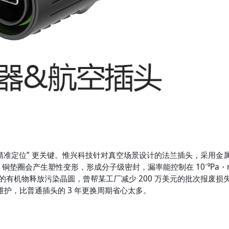
精准定位” 更关键。惟兴科技针对真空场景设计的法兰插头，采用金
垫圈会产生塑性变形，形成分子级密封，漏率能控制在 10⁻⁹Pa・m³
有机物释放污染晶圆，曾帮某工厂减少 200 万美元的批次报废损
维护，比普通插头的 3 年更换周期省心太多。