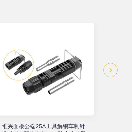
惟兴面板公端25A工具解锁车制针
惟兴螺柱