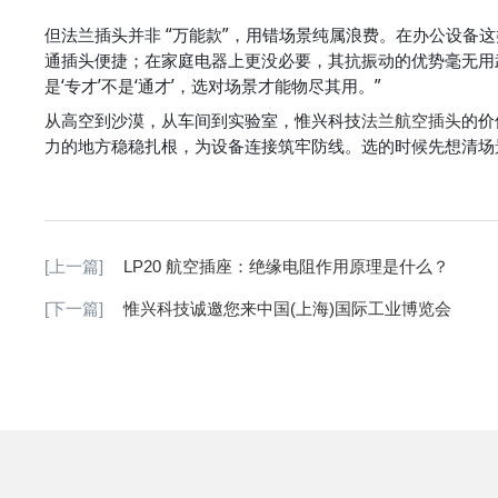
但法兰插头并非 “万能款”，用错场景纯属浪费。在办公设备
通插头便捷；在家庭电器上更没必要，其抗振动的优势毫无用武
是‘专才’不是‘通才’，选对场景才能物尽其用。”
从高空到沙漠，从车间到实验室，惟兴科技
法兰航空插头
的价
力的地方稳稳扎根，为设备连接筑牢防线。选的时候先想清场
[上一篇]
LP20 航空插座：绝缘电阻作用原理是什么？
[下一篇]
惟兴科技诚邀您来中国(上海)国际工业博览会