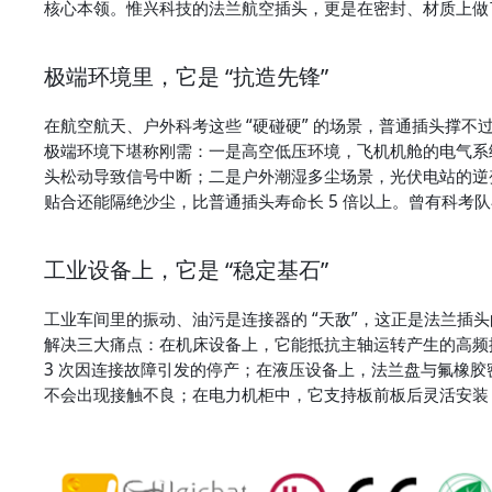
核心本领。惟兴科技的法兰航空插头，更是在密封、材质上做了
极端环境里，它是 “抗造先锋”
在航空航天、户外科考这些 “硬碰硬” 的场景，普通插头撑
极端环境下堪称刚需：一是高空低压环境，飞机机舱的电气系
头松动导致信号中断；二是户外潮湿多尘场景，光伏电站的逆变
贴合还能隔绝沙尘，比普通插头寿命长 5 倍以上。曾有科考
工业设备上，它是 “稳定基石”
工业车间里的振动、油污是连接器的 “天敌”，这正是法兰插
解决三大痛点：在机床设备上，它能抵抗主轴运转产生的高频振
3 次因连接故障引发的停产；在液压设备上，法兰盘与氟橡
不会出现接触不良；在电力机柜中，它支持板前板后灵活安装