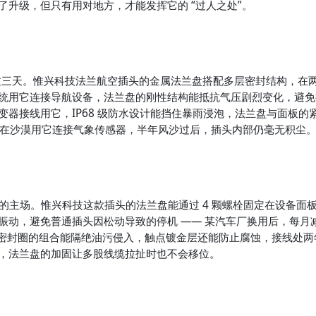
升级，但只有用对地方，才能发挥它的 “过人之处”。
不过三天。惟兴科技法兰航空插头的金属法兰盘搭配多层密封结构，在
统用它连接导航设备，法兰盘的刚性结构能抵抗气压剧烈变化，避免
器接线用它，IP68 级防水设计能挡住暴雨浸泡，法兰盘与面板的
队在沙漠用它连接气象传感器，半年风沙过后，插头内部仍毫无积尘
头的主场。惟兴科技这款插头的法兰盘能通过 4 颗螺栓固定在设备面
动，避免普通插头因松动导致的停机 —— 某汽车厂换用后，每月减
胶密封圈的组合能隔绝油污侵入，触点镀金层还能防止腐蚀，接线处两
，法兰盘的加固让多股线缆拉扯时也不会移位。