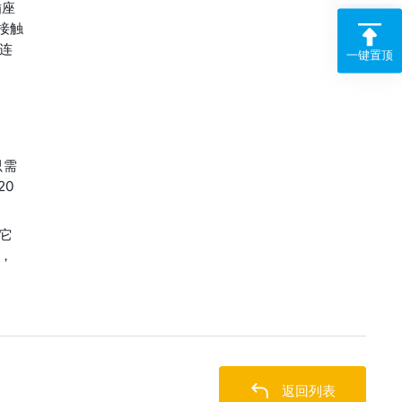
插座
接触
通连
一键置顶
只需
0 
它
，
返回列表