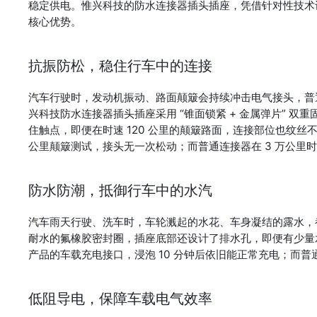
稳定供电。惟兴科技的防水连接器插头插座，凭借针对性技术设
核心优势。
抗振防松，稳住行车中的连接
汽车行驶时，发动机振动、路面颠簸会持续冲击电气接头，普
兴科技防水连接器插头插座采用 “锥面锁紧 + 金属弹片” 
住触点，即便在时速 120 公里的颠簸路面，连接部位也纹丝
公里颠簸测试，接头无一次松动；而普通连接器在 3 万公里
防水防潮，抵御行车中的水汽
汽车雨天行驶、洗车时，车轮溅起的水花、车身凝结的露水，
耐水的氟橡胶密封圈，插座底部还设计了排水孔，即便有少量水
产品的车载充电接口，浸泡 10 分钟后依旧能正常充电；而
低阻导电，保障车载电气效率