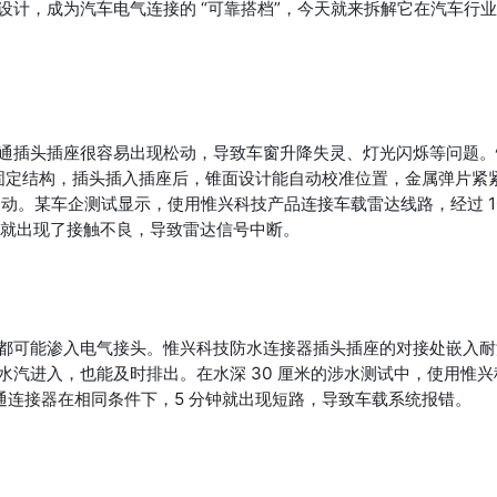
计，成为汽车电气连接的 “可靠搭档”，今天就来拆解它在汽车行
通插头插座很容易出现松动，导致车窗升降失灵、灯光闪烁等问题。
双重固定结构，插头插入插座后，锥面设计能自动校准位置，金属弹片紧
不动。某车企测试显示，使用惟兴科技产品连接车载雷达线路，经过 1
时就出现了接触不良，导致雷达信号中断。
都可能渗入电气接头。惟兴科技防水连接器插头插座的对接处嵌入耐
汽进入，也能及时排出。在水深 30 厘米的涉水测试中，使用惟兴
普通连接器在相同条件下，5 分钟就出现短路，导致车载系统报错。