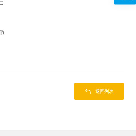
工
8防
返回列表