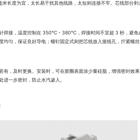
5 毫米长度为宜，太长易干扰其他线路，太短则连接不牢。芯线部分剥去
，温度控制在 350℃ - 380℃，焊接时间不宜超 3 秒，避免
度均匀，保证良好导电；螺钉固定式则把芯线放入接线孔，拧紧螺丝
若有，及时更换。安装时，可在胶圈表面涂少量硅脂，增强密封效果
处进一步密封，防止水汽渗入。