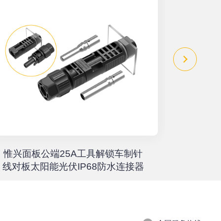
惟兴面板公端25A工具解锁车制针
惟兴螺柱
线对板太阳能光伏IP68防水连接器