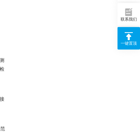
联系我们
一键置顶
测
检
接
规范