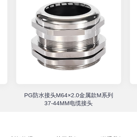
PG防水接头M64×2.0金属款M系列
37-44MM电缆接头