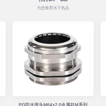
为您推荐当下热品
PG防水接头M64×2.0金属款M系列