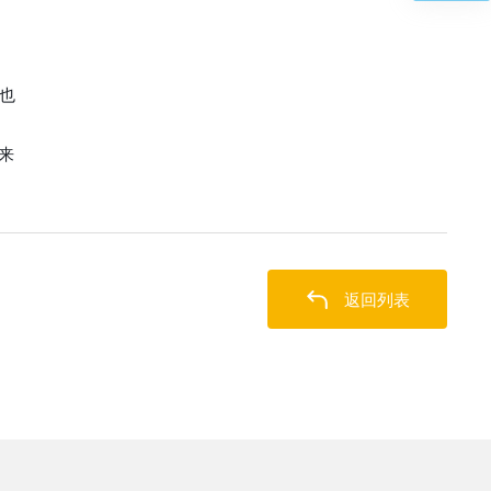
也
来
返回列表