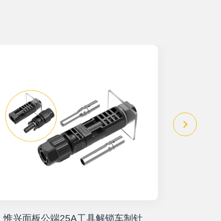
惟兴面板公端25A工具解锁车制针
惟兴螺柱