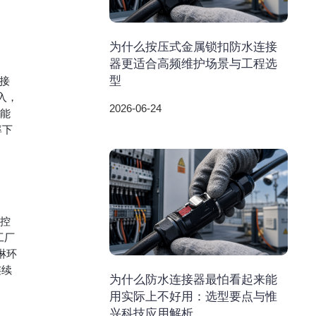
为什么按压式金属锁扣防水连接
器更适合高频维护场景与工程选
型
接
入，
2026-06-24
，能
率下
与控
工厂
淋环
连续
为什么防水连接器最怕看起来能
用实际上不好用：选型要点与惟
兴科技应用解析