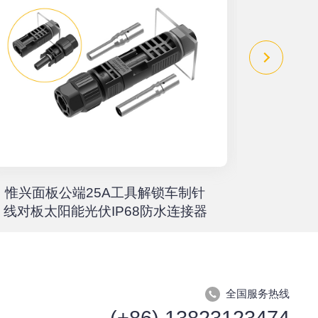
惟兴面板公端25A工具解锁车制针
惟兴螺柱
线对板太阳能光伏IP68防水连接器
全国服务热线
(+86) 13823123474