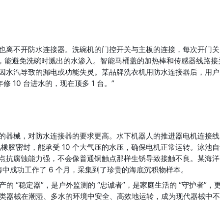
也离不开防水连接器。洗碗机的门控开关与主板的连接，每次开门关
等级，能避免洗碗时溅出的水渗入。智能马桶盖的加热棒和传感器线路接
因水汽导致的漏电或功能失灵。某品牌洗衣机用防水连接器后，用户
 10 台进水的，现在顶多 1 台。”
的器械，对防水连接器的要求更高。水下机器人的推进器电机连接线
氟橡胶密封，能承受 10 个大气压的水压，确保电机正常运转。泳池
点抗腐蚀能力强，不会像普通铜触点那样生锈导致接触不良。某海洋
海中成功工作了 6 个月，采集到了珍贵的海底沉积物样本。
的 “稳定器”，是户外监测的 “忠诚者”，是家庭生活的 “守护者”，
各类器械在潮湿、多水的环境中安全、高效地运转，成为现代器械中