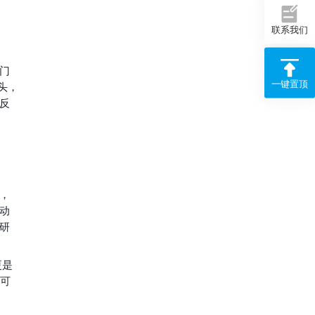
联系我们
门
一键置顶
头，
反
，
自动
研
更是
不可