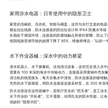
家用涉水电器：日常使用中的隐形卫士
家里的洗碗机、洗衣机、智能马桶盖，这些与水打交道的电器
都会拉扯线路，防水连接器的防拉扯设计和 IPX4 防溅水
长期处于潮湿环境，连接器的防腐蚀触点和密封胶圈，防止了
馈因线路受潮导致的故障下降了 85%，维修师傅说：“以前一年修
水下作业器械：深水中的动力桥梁
潜水机器人、水下摄像机、泳池清洁设备，这些完全浸入水中
需要在 100 米深的海水中传输动力，连接器采用黄铜外壳加
清洁机的线缆接头，每天在氯水中浸泡，防水连接器的镀铑触
究所的水下探测器，用防水连接器连接采样泵，在 300 米深
防水连接器
在这些器械中，是医疗安全的 “把关者”，是工业生产
水下作业的 “开拓者”。它不显眼，却用扎实的防水性能，让
或缺的 “隐形功臣”。