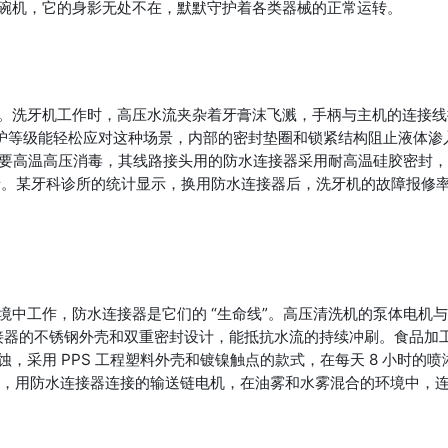
碗机，它的身影无处不在，默默守护着各类器械的正常运转。
。洗牙机工作时，高压水流夹杂着牙膏沫飞溅，手柄与主机的连接线
 防护等级能轻松应对这种场景，内部的密封垫圈和锁紧结构阻止液体渗
需要高温高压消毒，其线路接头用的防水连接器采用耐高温硅胶密封
绝缘。某牙科诊所的统计显示，换用防水连接器后，洗牙机的故障报修
中工作，防水连接器是它们的 “生命线”。高压清洗机的泵体电机
水连接器的不锈钢外壳和双重密封设计，能抵抗水流的持续冲刷。食品加
采用 PPS 工程塑料外壳和镀镍触点的款式，在每天 8 小时的喷
间，用防水连接器连接的输送链电机，在油雾和水雾混合的环境中，