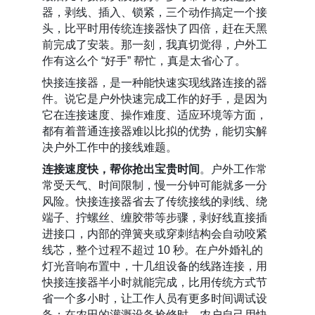
器，剥线、插入、锁紧，三个动作搞定一个接
头，比平时用传统连接器快了四倍，赶在天黑
前完成了安装。那一刻，我真切觉得，户外工
作有这么个 “好手” 帮忙，真是太省心了。
快接连接器，是一种能快速实现线路连接的器
件。说它是户外快速完成工作的好手，是因为
它在连接速度、操作难度、适应环境等方面，
都有着普通连接器难以比拟的优势，能切实解
决户外工作中的接线难题。
连接速度快，帮你抢出宝贵时间
。户外工作常
常受天气、时间限制，慢一分钟可能就多一分
风险。快接连接器省去了传统接线的剥线、绕
端子、拧螺丝、缠胶带等步骤，剥好线直接插
进接口，内部的弹簧夹或穿刺结构会自动咬紧
线芯，整个过程不超过 10 秒。在户外婚礼的
灯光音响布置中，十几组设备的线路连接，用
快接连接器半小时就能完成，比用传统方式节
省一个多小时，让工作人员有更多时间调试设
备；在农田的灌溉设备抢修时，农户自己用快