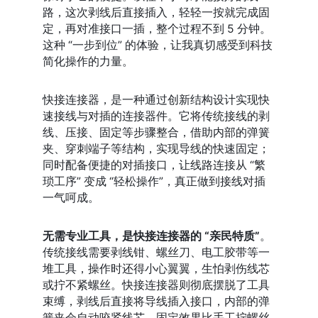
路，这次剥线后直接插入，轻轻一按就完成固
定，再对准接口一插，整个过程不到 5 分钟。
这种 “一步到位” 的体验，让我真切感受到科技
简化操作的力量。
快接连接器，是一种通过创新结构设计实现快
速接线与对插的连接器件。它将传统接线的剥
线、压接、固定等步骤整合，借助内部的弹簧
夹、穿刺端子等结构，实现导线的快速固定；
同时配备便捷的对插接口，让线路连接从 “繁
琐工序” 变成 “轻松操作”，真正做到接线对插
一气呵成。
无需专业工具，是快接连接器的 “亲民特质”
。
传统接线需要剥线钳、螺丝刀、电工胶带等一
堆工具，操作时还得小心翼翼，生怕剥伤线芯
或拧不紧螺丝。快接连接器则彻底摆脱了工具
束缚，剥线后直接将导线插入接口，内部的弹
簧夹会自动咬紧线芯，固定效果比手工拧螺丝