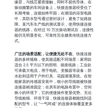
缘层，与线芯紧密接触，同时不损伤导体。在
振动频繁的车间设备上，快接连接器经受住了
长期考验，连接始终牢固；在潮湿的浴室电路
中，其防水型号通过密封设计，避免了短路故
障。某汽车生产线的测试显示，使用快接连接
器的线路，在经过 10 万次振动测试后，连接性
能仍无明显变化，可靠性完全媲美传统连接方
式。
广泛的场景适配，让便捷无处不在
。快接连接
器的多样规格，使其能适配不同场景：家用款
适合 2.5 平方以下的照明、插座线路；工业款
可承载大电流，用于电机、变频器等设备；防
水款则适用于户外灯具、花园灌溉系统。在智
能家居的传感器安装中，细小的导线能被快接
连接器精准固定；在房车的电路布置中，空间
狭小的环境下，它的便捷操作更显优势。无论
导线粗细、环境干湿，快接连接器都能找到适
配的型号，让 “一气呵成” 的连接体验覆盖更多