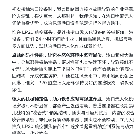
初次接触港口设备时，我曾目睹因连接器故障导致的作业停滞
陷入混乱，损失巨大。从那时起，我便深知，在港口物流无人化
凭借自身优势，成为保障港口设备稳定运行的得力助手。
惟兴 LP20 航空插头，是连接港口无人化设备的关键枢纽。
设备，它们 24 小时不间断作业，且面临海风盐雾、机械震动
多方面优势，默默为港口无人化作业保驾护航。
卓越的防护性能，让它在恶劣环境中坚守岗位
。港口紧邻大海
中，金属部件极易生锈，密封性能也会快速下降，导致接触不良
处理，就像给插头穿上了坚固的 “铠甲”，能有效抵御盐雾腐
固结构，形成双重防护。即便在狂风暴雨中，海水溅到设备上
雨淋，惟兴 LP20 航空插头始终保持良好的连接状态，确
续性。
强大的机械稳定性，助力设备应对高强度作业
。港口无人化设
场穿梭时不断启停，都会产生强烈震动。普通连接器在长期震动
用独特的 “咬合式” 锁紧结构，插头与插座对接后，内部的
咬合般紧密，即使设备震动再剧烈，插头也不会松动。在无人
惟兴 LP20 航空插头依然牢牢连接着起重机的控制系统与
提高港口作业效率。