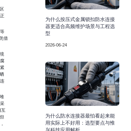
区
，正
为什么按压式金属锁扣防水连接
器更适合高频维护场景与工程选
车等
型
凭借
2026-06-24
境
防腐
纹紧
晒
的连
堆
头采
相互
为什么防水连接器最怕看起来能
但
用实际上不好用：选型要点与惟
作，
兴科技应用解析