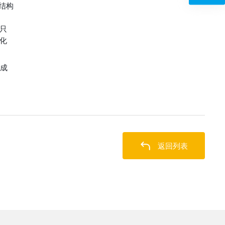
头结构
只
化
，成
能
返回列表