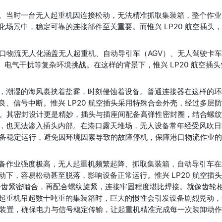
。当时一台无人起重机因连接松动，无法精准抓取集装箱，整个作业
场景中，稳定可靠的连接部件至关重要。而惟兴 LP20 航空插头
港口物流无人化涵盖无人起重机、自动导引车（AGV）、无人驾驶卡
、电气干扰等复杂环境挑战。在这样的背景下，惟兴 LP20 航空插头
，潮湿的海风裹挟着盐雾，时刻侵蚀着设备。普通连接器在这样的环
、信号中断。惟兴 LP20 航空插头采用特殊合金外壳，经过多层
蚀。其密封设计更是精妙，插头与插座间配备高弹性密封圈，结合螺
，也无法渗入插头内部。在港口露天堆场，无人设备常年经受风吹日
保设备稳定运行，避免因环境因素导致的故障停机，保障港口物流作业
备作业强度极高，无人起重机频繁起降、抓取集装箱，自动导引车在
下，容易松动甚至脱落，影响设备正常运行。惟兴 LP20 航空插
咬合齿紧密啮合，再配合螺纹旋紧，连接牢固程度堪比焊接。就像齿轮
起重机吊起数十吨重的集装箱时，巨大的惯性会引发设备剧烈晃动，
动力装置，确保电力与信号稳定传输，让起重机精准完成每一次装卸动