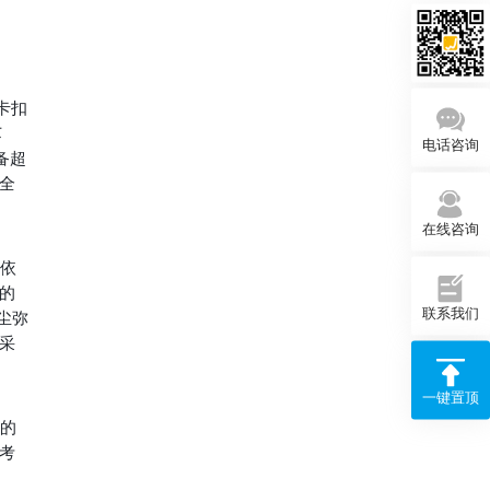
卡扣
 
电话咨询
备超
全
在线咨询
性依
的
联系我们
尘弥
采
一键置顶
接的
考