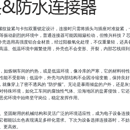
采用螺纹旋紧与卡扣双重锁定设计，连接时只需将插头与插座对准旋紧，
等振动剧烈的环境中，普通连接器可能因颠簸松动，但惟兴科技 7 芯
其外壳选用高强度铝合金材质，经过阳极氧化处理，不仅重量轻，还具
高温、低温环境中频繁使用，外壳也不会变形、开裂，内部芯线得到
，如炼钢车间的灼热，或是低温环境，像冷库的严寒，它的材料特
性能不受影响；低温中，外壳与内部结构不会因冷缩变脆，保持良好
级，就像穿上了密不透风的 “防护服”。无论是暴雨倾盆的户外，还是灰
对特殊环境，如化工车间的腐蚀性气体、沿海地区的盐雾侵蚀，它还
恶劣环境中始终坚守岗位，稳定发挥作用。
性能、坚固耐用的机械结构和灵活广泛的环境适应性，成为电子设备连
它都能以出色表现满足多样化需求。下次为设备选择连接器时，不妨
、更高效。