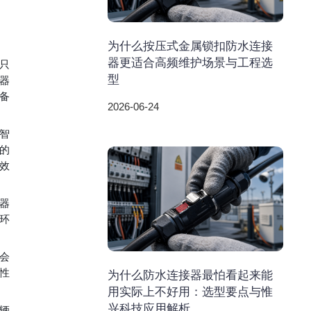
为什么按压式金属锁扣防水连接
器更适合高频维护场景与工程选
只
型
器
备
2026-06-24
智
的
效
器
环
会
性
为什么防水连接器最怕看起来能
用实际上不好用：选型要点与惟
兴科技应用解析
辆