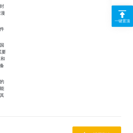
封
弥漫
一键置顶
件
国
试要
康和
备
的
能
其