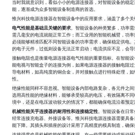
当时我就意识到，看似小小的电源连接器，对智能设备的稳定
能，逐渐成为众多智能设备制造商的首选。
惟兴科技电源连接器在智能设备中的应用要求，涵盖了多个关
电气性能是基础且关键的要求
。智能设备的种类繁多，功率需
需几毫安的电流就能正常工作；而工业用的智能机械臂，功率
必须能够精准匹配不同智能设备的功率需求，确保稳定供电。
的电子元件，过低则设备无法正常启动；电流供应不足，会导
接触电阻也是衡量电源连接器电气性能的重要指标。在智能设
能电视与智能盒子的连接为例，如果电源连接器的接触电阻过
导电材料，如高纯度的铜合金，并对接触点进行特殊处理，如
性。
绝缘性能同样不容忽视。智能设备内部电路复杂，各元件之间
选用高性能的绝缘材料，能够承受较高的电压，有效隔离不同
境中，还是在电压波动较大的情况下，都能确保电流沿着预定
机械性能关乎连接器的耐用性和连接稳定性
。智能设备在日常
经常连接充电器、外接设备等。惟兴科技电源连接器需要具备
能下降。其插头和插座的设计采用了高精度的模具制造，确保
连接强度也是机械性能的重要体现。在一些需要移动或振动环