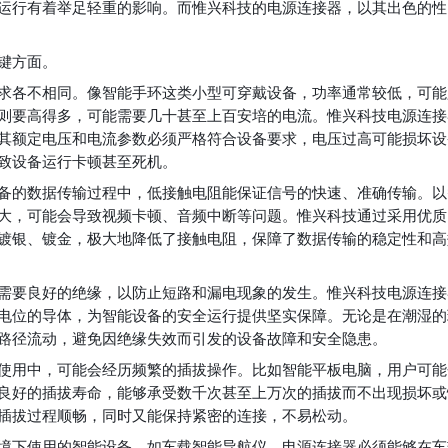
运行有着举足轻重的影响。而惟兴科技的电源连接器，以其出色的性
键方面。
求各不相同。像智能手环这类小型可穿戴设备，功率通常较低，可能
则要高得多，可能需要几十甚至上百安培的电流。惟兴科技电源连接
其额定电压和电流参数必须严格符合设备要求，电压过高可能损坏设
致设备运行卡顿甚至死机。
备的数据传输过程中，低接触电阻能保证信号的快速、准确传输。以
大，可能会导致视频卡顿、音频中断等问题。惟兴科技通过采用优质
镀银、镀金，极大地降低了接触电阻，保障了数据传输的稳定性和高
需要良好的绝缘，以防止短路和漏电现象的发生。惟兴科技电源连接
电位的导体，为智能设备的安全运行提供坚实保障。无论是在潮湿的
路径流动，避免因绝缘失效而引发的设备故障和安全隐患。
使用中，可能会经历频繁的插拔操作。比如智能平板电脑，用户可能
良好的插拔寿命，能够承受数千次甚至上万次的插拔而不出现损坏或
插拔过程顺畅，同时又能保持紧密的连接，不易松动。
境下使用的智能设备，如车载智能导航仪，电源连接器必须能够在车