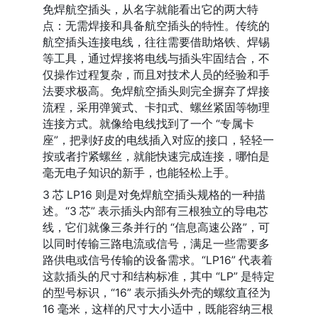
免焊航空插头，从名字就能看出它的两大特
点：无需焊接和具备航空插头的特性。传统的
航空插头连接电线，往往需要借助烙铁、焊锡
等工具，通过焊接将电线与插头牢固结合，不
仅操作过程复杂，而且对技术人员的经验和手
法要求极高。免焊航空插头则完全摒弃了焊接
流程，采用弹簧式、卡扣式、螺丝紧固等物理
连接方式。就像给电线找到了一个 “专属卡
座”，把剥好皮的电线插入对应的接口，轻轻一
按或者拧紧螺丝，就能快速完成连接，哪怕是
毫无电子知识的新手，也能轻松上手。
3 芯 LP16 则是对免焊航空插头规格的一种描
述。“3 芯” 表示插头内部有三根独立的导电芯
线，它们就像三条并行的 “信息高速公路”，可
以同时传输三路电流或信号，满足一些需要多
路供电或信号传输的设备需求。“LP16” 代表着
这款插头的尺寸和结构标准，其中 “LP” 是特定
的型号标识，“16” 表示插头外壳的螺纹直径为 
16 毫米，这样的尺寸大小适中，既能容纳三根