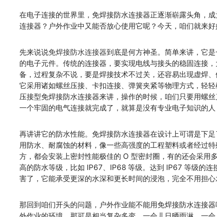
在电子连接的世界里，免焊接防水连接器正逐渐崭露头角，成
连接器？户外作业中又能否放心使用它呢？今天，咱们就来好
先来说说
免焊接防水连接器
到底是何方神圣。简单来讲，它是
的电子元件。传统的连接器，要实现电线与接头的稳固连接，
备，过程复杂不说，要是焊接技术不过关，还容易出现虚焊、
它采用诸如螺丝压接、卡扣连接、弹簧夹紧等物理方式，轻轻
压接型免焊接防水连接器来讲，操作的时候，咱们只要用螺丝
一个牢固的电气连接就完成了，就算是没有专业电子知识的人
再讲讲它的防水性能。免焊接防水连接器在设计上可谓是下足了
用防水、耐腐蚀的材料，像一些高强度的工程塑料或者经过特
方，都会安装上密封性能极佳的 O 型密封圈，有的还会采
高的防水等级，比如 IP67、IP68 等级。达到 IP67 等级的
害了，它能承受更深的水深和更长时间的浸泡，完全不用担心
那回到咱们开头的问题，户外作业能不能用免焊接防水连接器呢
外作业的环境，那可是相当复杂多变，一会儿日晒雨淋，一会儿