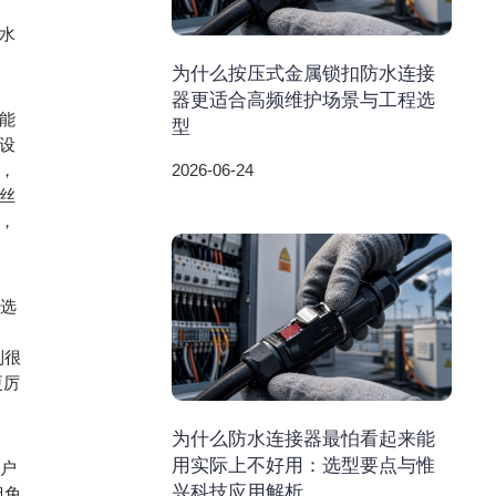
水
为什么按压式金属锁扣防水连接
器更适合高频维护场景与工程选
能
型
设
，
2026-06-24
丝
，
般选
到很
更厉
为什么防水连接器最怕看起来能
用实际上不好用：选型要点与惟
。户
兴科技应用解析
但免