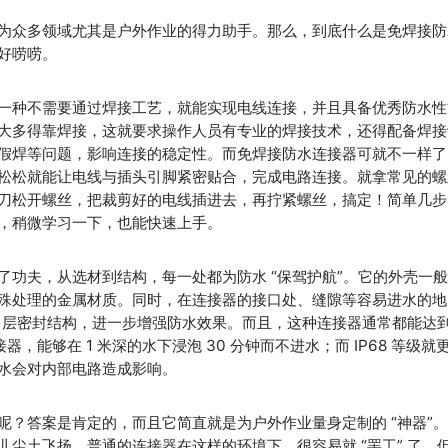
为众多领域尤其是户外作业的得力助手。那么，到底什么是免焊接防
好唠唠。
一种不需要通过焊接工艺，就能实现电线连接，并且具备优秀防水性
大多得靠焊接，这就要求操作人员有专业的焊接技术，还得配备焊接
假焊等问题，影响连接的稳定性。而免焊接防水连接器可就不一样了
松松就能让电线与插头引脚紧密贴合，完成电路连接。就拿常见的螺
刀松开螺丝，把裁剪好的电线插进去，再拧紧螺丝，搞定！简单几步
，稍微学习一下，也能快速上手。
功夫，从选材到结构，每一处都为防水 “保驾护航”。它的外壳一
殊处理的金属材质。同时，在连接器的接口处、缝隙等容易进水的地
用多层密封结构，进一步增强防水效果。而且，这种连接器通常都能达
连接器，能够在 1 米深的水下浸泡 30 分钟而不进水；而 IP68 等级就
水会对内部电路造成影响。
？答案是肯定的，而且它简直就是为户外作业量身定制的 “神器”
尘土飞扬，普通的连接器在这样的环境下，很容易就 “罢工” 了。