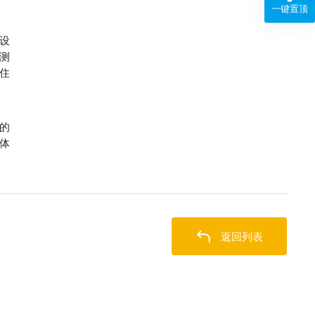
一键置顶
设
测
住
的
体
返回列表