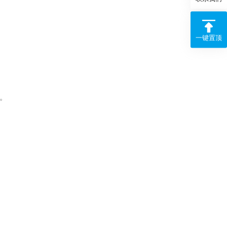
一键置顶
。