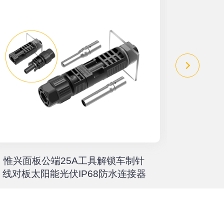
惟兴面板公端25A工具解锁车制针
惟兴螺柱
线对板太阳能光伏IP68防水连接器