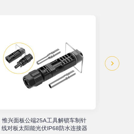
惟兴面板公端25A工具解锁车制针
惟兴螺柱
线对板太阳能光伏IP68防水连接器