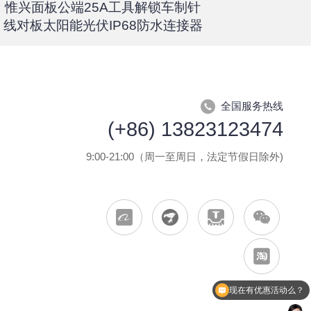
惟兴面板公端25A工具解锁车制针
惟兴螺柱
线对板太阳能光伏IP68防水连接器
全国服务热线
(+86) 13823123474
9:00-21:00（周一至周日，法定节假日除外)
现在有优惠活动么？