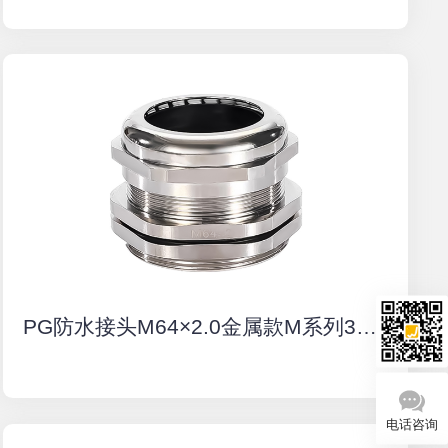
PG防水接头M64×2.0金属款M系列37-44MM电缆接头
电话咨询