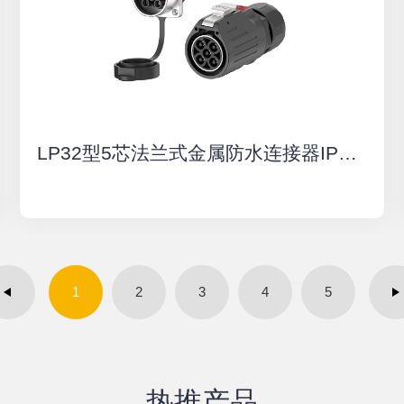
LP32型5芯法兰式金属防水连接器IP68防水航空插头厂家
1
2
3
4
5
热推产品