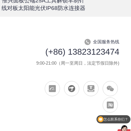
惟兴面板公端25A工具解锁车制针
惟兴螺柱
线对板太阳能光伏IP68防水连接器
全国服务热线
(+86) 13823123474
9:00-21:00（周一至周日，法定节假日除外)
怎么联系你们？
现在有优惠活动么？