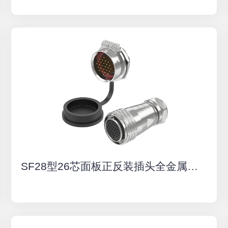
SF28型26芯面板正反装插头全金属防水连接器航空插头插座