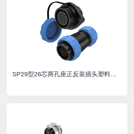
SP29型26芯两孔座正反装插头塑料防水连接器航空插头插座